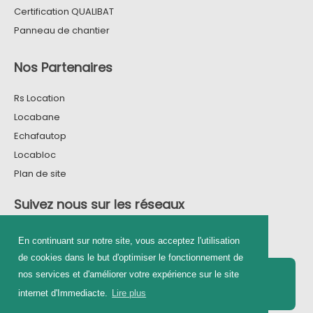
Certification QUALIBAT
Panneau de chantier
Nos Partenaires
Rs Location
Locabane
Echafautop
Locabloc
Plan de site
Suivez nous sur les réseaux
En continuant sur notre site, vous acceptez l'utilisation
de cookies dans le but d'optimiser le fonctionnement de
Contactez nous
nos services et d'améliorer votre expérience sur le site
01 84 60 80 26
internet d'Immediacte.
Lire plus