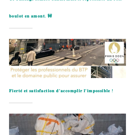
𝐛𝐨𝐮𝐥𝐨𝐭 𝐞𝐧 𝐚𝐦𝐨𝐧𝐭. 🚧
𝐅𝐢𝐞𝐫𝐭𝐞́ 𝐞𝐭 𝐬𝐚𝐭𝐢𝐬𝐟𝐚𝐜𝐭𝐢𝐨𝐧 𝐝'𝐚𝐜𝐜𝐨𝐦𝐩𝐥𝐢𝐫 𝐥'𝐢𝐦𝐩𝐨𝐬𝐬𝐢𝐛𝐥𝐞 !