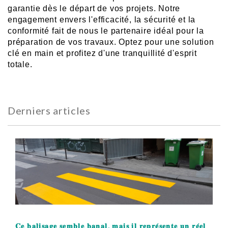
garantie dès le départ de vos projets. Notre
engagement envers l'efficacité, la sécurité et la
conformité fait de nous le partenaire idéal pour la
préparation de vos travaux. Optez pour une solution
clé en main et profitez d'une tranquillité d'esprit
totale.
Derniers articles
𝐂𝐞 𝐛𝐚𝐥𝐢𝐬𝐚𝐠𝐞 𝐬𝐞𝐦𝐛𝐥𝐞 𝐛𝐚𝐧𝐚𝐥, 𝐦𝐚𝐢𝐬 𝐢𝐥 𝐫𝐞𝐩𝐫𝐞́𝐬𝐞𝐧𝐭𝐞 𝐮𝐧 𝐫𝐞́𝐞𝐥