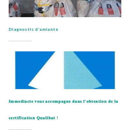
Diagnostic d’amiante
𝐈𝐦𝐦𝐞𝐝𝐢𝐚𝐜𝐭𝐞 𝐯𝐨𝐮𝐬 𝐚𝐜𝐜𝐨𝐦𝐩𝐚𝐠𝐧𝐞 𝐝𝐚𝐧𝐬 𝐥'𝐨𝐛𝐭𝐞𝐧𝐭𝐢𝐨𝐧 𝐝𝐞 𝐥𝐚
𝐜𝐞𝐫𝐭𝐢𝐟𝐢𝐜𝐚𝐭𝐢𝐨𝐧 𝐐𝐮𝐚𝐥𝐢𝐛𝐚𝐭 !