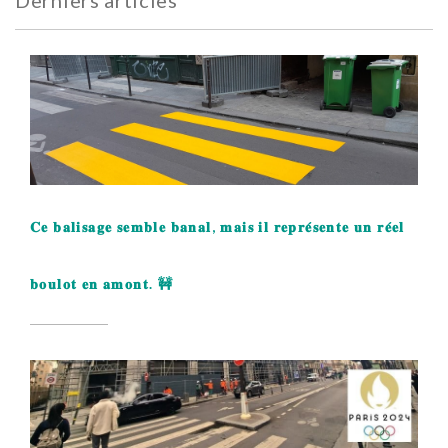
Derniers articles
𝐂𝐞 𝐛𝐚𝐥𝐢𝐬𝐚𝐠𝐞 𝐬𝐞𝐦𝐛𝐥𝐞 𝐛𝐚𝐧𝐚𝐥, 𝐦𝐚𝐢𝐬 𝐢𝐥 𝐫𝐞𝐩𝐫𝐞́𝐬𝐞𝐧𝐭𝐞 𝐮𝐧 𝐫𝐞́𝐞𝐥
𝐛𝐨𝐮𝐥𝐨𝐭 𝐞𝐧 𝐚𝐦𝐨𝐧𝐭. 🚧