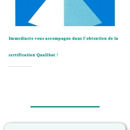
𝐈𝐦𝐦𝐞𝐝𝐢𝐚𝐜𝐭𝐞 𝐯𝐨𝐮𝐬 𝐚𝐜𝐜𝐨𝐦𝐩𝐚𝐠𝐧𝐞 𝐝𝐚𝐧𝐬 𝐥'𝐨𝐛𝐭𝐞𝐧𝐭𝐢𝐨𝐧 𝐝𝐞 𝐥𝐚
𝐜𝐞𝐫𝐭𝐢𝐟𝐢𝐜𝐚𝐭𝐢𝐨𝐧 𝐐𝐮𝐚𝐥𝐢𝐛𝐚𝐭 !