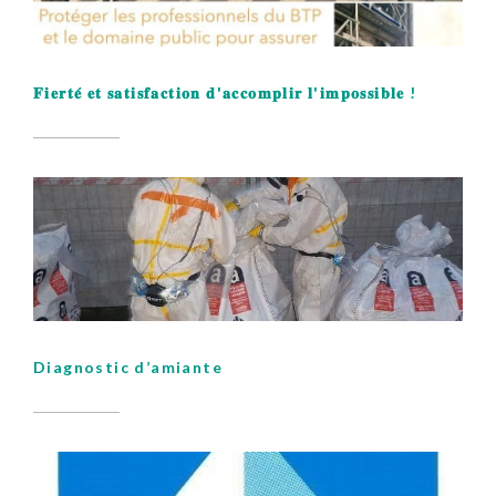
𝐅𝐢𝐞𝐫𝐭𝐞́ 𝐞𝐭 𝐬𝐚𝐭𝐢𝐬𝐟𝐚𝐜𝐭𝐢𝐨𝐧 𝐝'𝐚𝐜𝐜𝐨𝐦𝐩𝐥𝐢𝐫 𝐥'𝐢𝐦𝐩𝐨𝐬𝐬𝐢𝐛𝐥𝐞 !
Diagnostic d’amiante