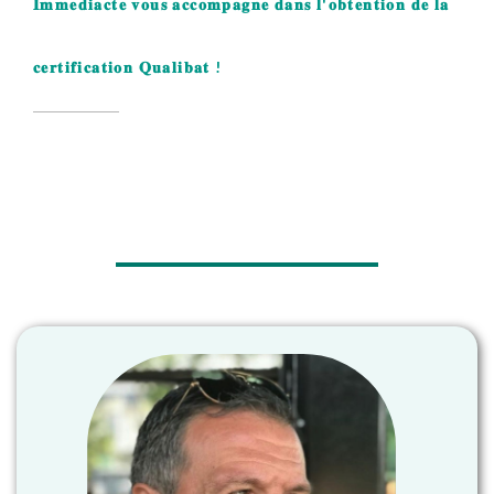
𝐈𝐦𝐦𝐞𝐝𝐢𝐚𝐜𝐭𝐞 𝐯𝐨𝐮𝐬 𝐚𝐜𝐜𝐨𝐦𝐩𝐚𝐠𝐧𝐞 𝐝𝐚𝐧𝐬 𝐥'𝐨𝐛𝐭𝐞𝐧𝐭𝐢𝐨𝐧 𝐝𝐞 𝐥𝐚
𝐜𝐞𝐫𝐭𝐢𝐟𝐢𝐜𝐚𝐭𝐢𝐨𝐧 𝐐𝐮𝐚𝐥𝐢𝐛𝐚𝐭 !